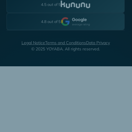
4.5 out of 5
4.8 out of 5
Legal Notice
Terms and Conditions
Data Privacy
© 2025 YOYABA. All rights reserved.