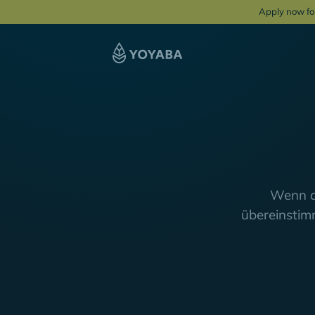
Apply now fo
Wenn a
übereinstimm