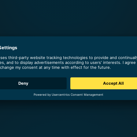
n Page
Organic traffic
e Seite: Jede Webseite, die
Die Anzahl der Website-Besu
er anderen Seite auf dieser
die die Website über organis
 verlinkt wird.
Suchergebnisse finden