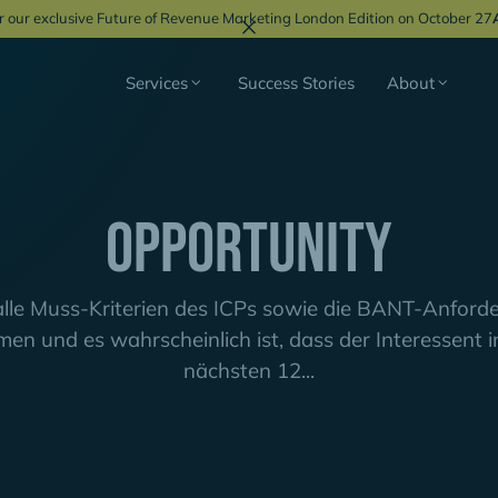
r our exclusive Future of Revenue Marketing London Edition on October 27
Services
Success Stories
About
Opportunity
lle Muss-Kriterien des ICPs sowie die BANT-Anford
en und es wahrscheinlich ist, dass der Interessent 
nächsten 12...