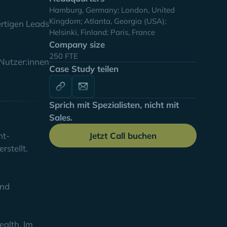
Hamburg, Germany; London, United
Kingdom; Atlanta, Georgia (USA);
ertigen Leads
Helsinki, Finland; Paris, France
Company size
250 FTE
 Nutzer:innen
Case Study teilen
Sprich mit Spezialisten, nicht mit
Sales.
Jetzt Call buchen
nt-
rstellt.
and
ealth. Im