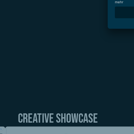
Bereits in den ersten beiden Jahren der Zusamme
Deutschland verdreifachen.
16 % aller Keywords belegen Positionen in den
Der vom YOYABA Team erstellte Content erreic
Funnel.
Im Jahr 2023 konnten wir die Anzahl der über d
steigern.
Gleichzeitig erhöhten wir die Zahl der organisc
Unsere Arbeit an der Optimierung der Core Web V
Domäne das Assessment auf allen Geräten best
Creative showcase