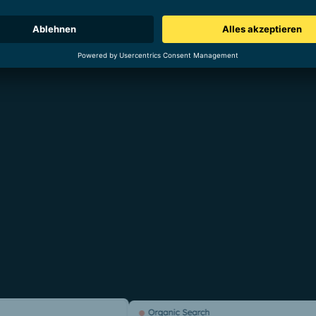
narbeit mit YOYABA konnte Haiilo seinen organischen Traffic in
 Top 10 in DACH.
ht regelmäßig Top-Rankings und bedient dabei den gesamten D
ie organische Suche generierten Kontakte (Leads) in DACH um 4
hen Opportunities in DACH um 25 %. Ihr Wert ist dabei um 15 % g
itals von Juli 2023 bis Januar 2024 hat dazu geführt, dass die H
anden hat.