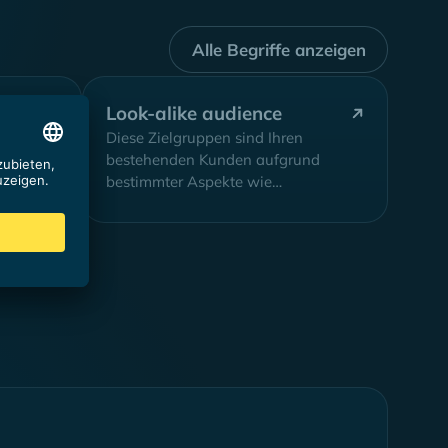
Alle Begriffe anzeigen
Look-alike audience
dere
Diese Zielgruppen sind Ihren
ante
bestehenden Kunden aufgrund
f Ihre
bestimmter Aspekte wie
n...
Berufsbeschreibung, Ausbildung,
Branche usw. ähnlich. So können
neue Interessenten gewonnen...