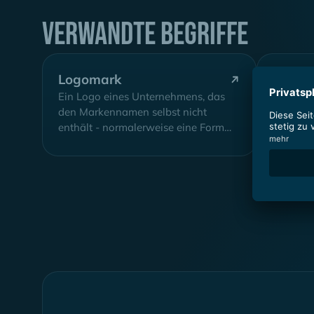
Verwandte Begriffe
Logomark
Logot
Ein Logo eines Unternehmens, das
Auch be
den Markennamen selbst nicht
Markenna
enthält - normalerweise eine Form
wird - au
oder ein Charakter, der verwendet
Weise fü
wird,...