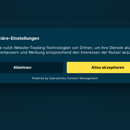
ype
Link Building
kannt als Wortmarke, ein
Ein Prozess mit dem Ziel, an
me, der als Logo gestaltet
vertrauenswürdige und relev
f eine visuell einzigartige
Websites dazu zu bringen, au
r ein Unternehmen,...
Website zu verlinken, um Ihre