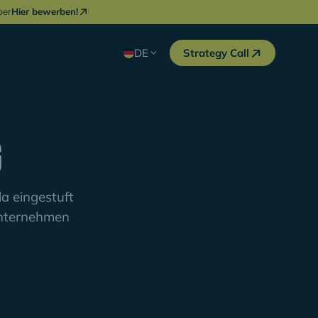
ber
Hier bewerben!
DE
Strategy Call
g
a eingestuft
Unternehmen