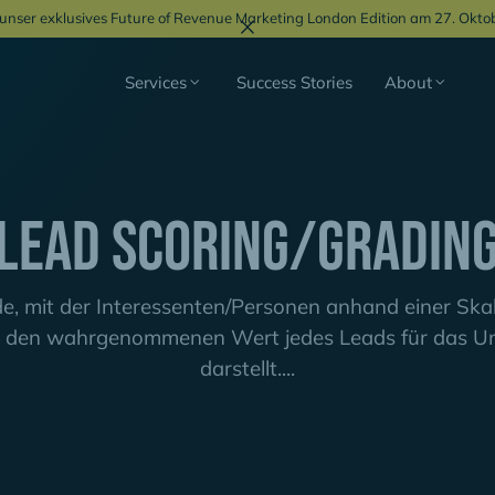
r unser exklusives Future of Revenue Marketing London Edition am 27. Okto
Services
Success Stories
About
Lead Scoring/Gradin
e, mit der Interessenten/Personen anhand einer Skal
e den wahrgenommenen Wert jedes Leads für das 
darstellt....