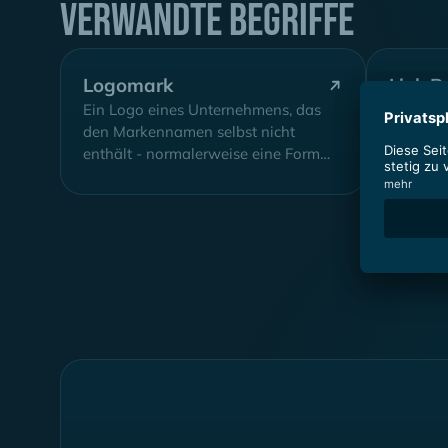
Verwandte Begriffe
Logomark
Link B
Ein Logo eines Unternehmens, das
Ein Proz
den Markennamen selbst nicht
vertrau
enthält - normalerweise eine Form
Websites
oder ein Charakter, der verwendet
Website 
wird,...