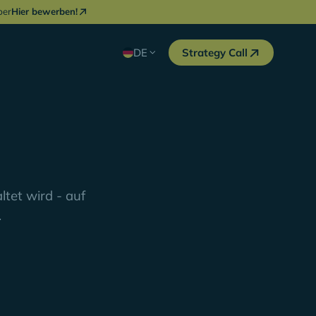
ber
Hier bewerben!
DE
Strategy Call
tet wird - auf
.