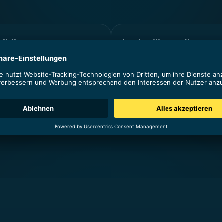
uilding
Look-alike audience
ess mit dem Ziel, andere
Diese Zielgruppen sind Ihren
enswürdige und relevante
bestehenden Kunden aufgru
 dazu zu bringen, auf Ihre
bestimmter Aspekte wie
zu verlinken, um Ihren...
Berufsbeschreibung, Ausbild
Branche usw. ähnlich. So kö
neue Interessenten gewonnen