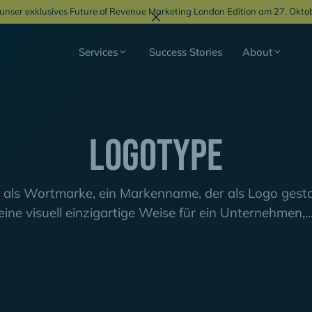
r unser exklusives Future of Revenue Marketing London Edition am 27. Okto
Services
Success Stories
About
Logotype
als Wortmarke, ein Markenname, der als Logo gestal
eine visuell einzigartige Weise für ein Unternehmen,..