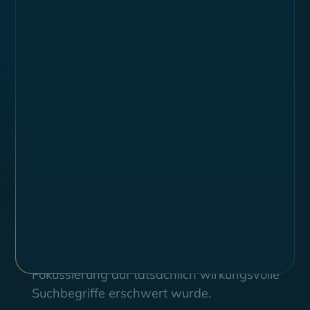
Challenges
Xentral generierte viele MQAs, doch die
Umwandlung in SQAs war ineffizient. Trotz
Read more
hoher Investitionen in Paid Search wurde das
volle Potenzial der Kampagnen nicht
ausgeschöpft.
Ein hoher Cost-per-Click sorgte für eine
spürbare Belastung des ROI, was die
Skalierbarkeit der Kampagnen
beeinträchtigte.
Die Kampagnenstrategie war durch ein sehr
breites Spektrum an potenziell relevanten
Keywords verwässert, wodurch die
Fokussierung auf tatsächlich wirkungsvolle
Suchbegriffe erschwert wurde.