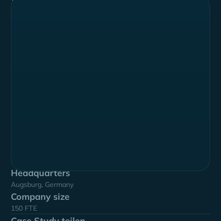
Summary
Xentral ist ein führender Anbieter im ERP-Bereich für
E-Commerce und den stationären Handel. Besondere
Merkmale sind eine intuitive Benutzererfahrung (UX)
und erstklassiger Kundensupport. Xentral bietet
Handelsunternehmen eine zentrale Plattform zur
Automatisierung ihrer Geschäftsprozesse, von der
Auftragsabwicklung über das Lagerwesen bis hin zu
Zahlungsprozessen und Buchhaltung. Damit ist
Xentral optimal positioniert, um Unternehmen beim
Wachstum zu unterstützen.
Industry
Enterprise Resource Planning
Headquarters
Augsburg, Germany
Company size
150 FTE
Case Study teilen