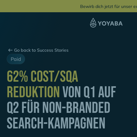
Bewirb dich jetzt für unser 
Go back to Success Stories
Paid
62% Cost/SQA
Reduktion
von Q1 auf
Q2 für non-branded
Search-Kampagnen