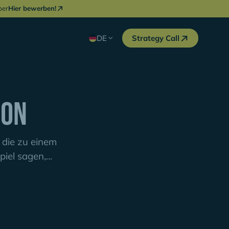
ber
Hier bewerben!
DE
Strategy Call
ion
, die zu einem
el sagen,...