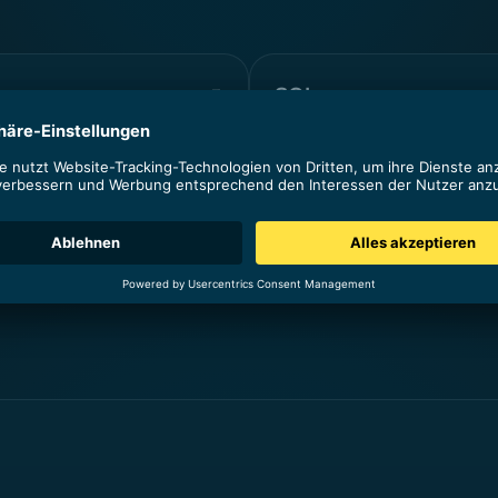
SQL
richtete Attribution.
Ein vertriebsqualifizierter Lea
Interessent, der spezifische Kr
erfüllt, die auf eine höhere
Konversionswahrscheinlichke
hindeuten und aufgrund sei
Interesses...