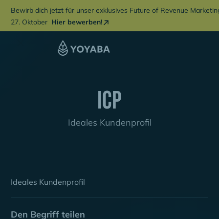
Bewirb dich jetzt für unser exklusives Future of Revenue Marketi
27. Oktober
Hier bewerben!
ICP
Ideales Kundenprofil
Ideales Kundenprofil
Den Begriff teilen