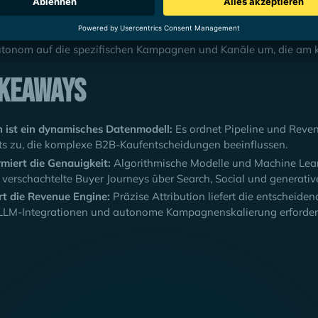
 Kampagnenoptimierung:
Der Einsatz von autonomen AI-Agenten,
id Growth Strategien und organische Kanäle hinweg überwachen
utonom auf die spezifischen Kampagnen und Kanäle um, die am ko
akeaways
n ist ein dynamisches Datenmodell:
Es ordnet Pipeline und Reven
s zu, die komplexe B2B-Kaufentscheidungen beeinflussen.
rmiert die Genauigkeit:
Algorithmische Modelle und Machine Learn
 verschachtelte Buyer Journeys über Search, Social und generativ
rt die Revenue Engine:
Präzise Attribution liefert die entscheide
 LLM-Integrationen und autonome Kampagnenskalierung erforderl