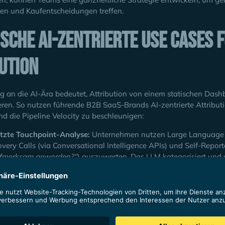
ren und Kaufentscheidungen treffen.
sche AI-zentrierte Use Cases 
ution
 an die AI-Ära bedeutet, Attribution von einem statischen Dashb
eren. So nutzen führende B2B SaaS-Brands AI-zentrierte Attribu
d die Pipeline Velocity zu beschleunigen:
tzte Touchpoint-Analyse:
Unternehmen nutzen Large Language M
overy Calls (via Conversational Intelligence APIs) und Self-Repor
ufmerksam geworden?“
) auszuwerten. Das LLM kategorisiert und 
utomatisch zurück in das Kern-Attributionsmodell und liefert so 
isches Account- & Lead-Scoring:
Durch die Integration von anger
delle analysieren Machine Learning Algorithmen historische Attri
Prospects die höchste Kaufbereitschaft zeigen, wodurch automat
ierte Marketing-Sequenzen ausgelöst werden.