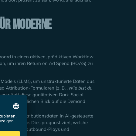
für moderne
oard in einen aktiven, prädiktiven Workflow
tion, um ihren Return on Ad Spend (ROAS) zu
odels (LLMs), um unstrukturierte Daten aus
ted Attribution-Formularen (z. B.
„Wie bist du
verknüpft diese qualitativen Dark-Social-
einen ganzheitlichen Blick auf die Demand
eicherten Attributionsdaten in AI-gesteuerte
butionspfade. Dies prognostiziert, welche
isch gezielte Outbound-Plays und