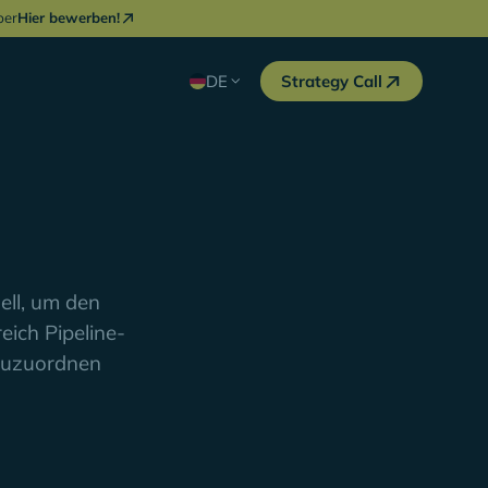
ber
Hier bewerben!
DE
Strategy Call
ll, um den
eich Pipeline-
zuzuordnen