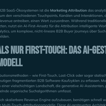
B2B SaaS-Ökosystemen ist die
Marketing Attribution
das analyt
um den verschiedenen Touchpoints, Kanälen und Interaktionen, d
venue antreiben, einen Wert zuzuordnen. Während traditionelle A
ten, nutzt ein AI-First-Ansatz für die Attribution intelligente 
alytics, um komplexe, nicht-lineare B2B Buyer Journeys über Suc
ilden.
ls nur First-Touch: Das AI-ges
modell
ributionsmethoden – wie First-Touch, Last-Click oder sogar statis
heutigen fragmentierten B2B Software-Kaufzyklen zu erfassen. Mo
 einer vielschichtigen Landschaft, die generative AI-Assistenten,
elnde organische Suchalgorithmen umfasst.
ich skalierbare Revenue Engine aufzubauen, benötigen schnell
e Multi-Touch-Attributionsmodelle. Diese AI-gesteuerten Architek