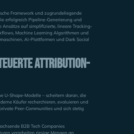
ische Framework und zugrundeliegende
ie erfolgreich Pipeline-Generierung und
nsätze auf simplifizierte, lineare Tracking-
Workflows, Machine Learning Algorithmen und
hmaschinen, AI-Plattformen und Dark Social
teuerte Attribution-
che U-Shape-Modelle – scheitern daran, die
derne Käufer recherchieren, evaluieren und
 private Peer-Communities und sich stetig
 wachsende B2B Tech Companies
turen verarbeiten riesige Mengen an