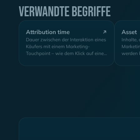
Verwandte Begriffe
Attribution time
Asset
Dauer zwischen der Interaktion eines
Inhalte,
Käufers mit einem Marketing-
Marketi
Touchpoint – wie dem Klick auf eine
werden k
Paid Social Ad, der Interaktion mit
Website-
einem Organic Search-Ergebnis oder
der Anfrage bei einem AI Search
Assistant – und einem
entsprechenden Conversion-Event