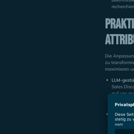
recherchie
Prakti
Attrib
Die Anpassung
zu transformi
maximieren un
LLM-gestü
Sales Disc
auf uns a
Insights a
Creation.
Algorithm
Scoring-Mo
aktuellen 
personalis