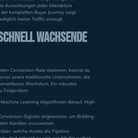
ie Auswirkungen jeder Interaktion
der kompletten Buyer Journey zeigt
ediglich leeren Traffic erzeugt.
 schnell wachsende
hsten Conversion-Rate stammen, kannst du
anies sowie traditionelle Unternehmen, die
orhersehbares Wachstum. Ein robustes
zu Folgendem:
n Machine Learning Algorithmen darauf, High-
Conversion-Signale angewiesen, um Bidding-
sten Kanälen zuzuweisen.
über, welche Assets die Pipeline
nau dort präsent zu sein, wo Käufer suchen,