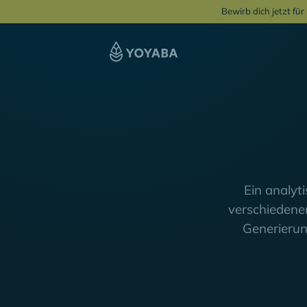
Bewirb dich jetzt fü
Ein analy
verschiedenen
Generieru