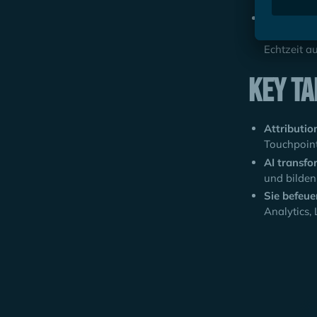
Autonome
globale Pa
Echtzeit a
Key T
Attributio
Touchpoint
AI transfo
und bilden
Sie befeue
Analytics,