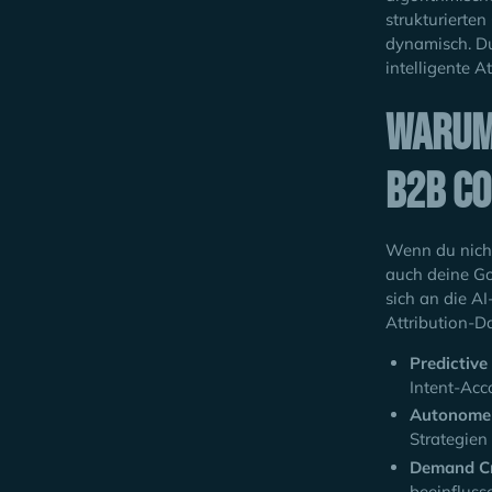
strukturierte
dynamisch. Du
intelligente A
Warum 
B2B Co
Wenn du nicht
auch deine Go
sich an die A
Attribution-
Predictive
Intent-Acco
Autonome 
Strategie
Demand Cr
beeinfluss