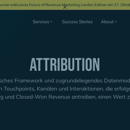
r unser exklusives Future of Revenue Marketing London Edition am 27. Okto
Services
Success Stories
About
Attribution
tisches Framework und zugrundeliegendes Datenmode
 Touchpoints, Kanälen und Interaktionen, die erfolgr
ng und Closed-Won Revenue antreiben, einen Wert 