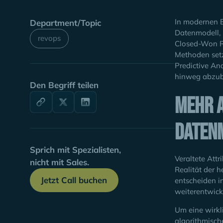
In modernen 
Department/Topic
Datenmodell, 
revops
Closed-Won Re
Methoden setz
Predictive An
hinweg abzub
Den Begriff teilen
Mehr a
Daten
Sprich mit Spezialisten,
Veraltete Att
nicht mit Sales.
Realität der 
Jetzt Call buchen
entscheiden in
weiterentwick
Um eine wirkl
algorithmisch