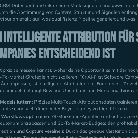
n CRM-Daten und unstrukturierten Marktsignalen und gewichten d
rch die Abstimmung von Content, Struktur und Signalen entlang 
ttribution exakt auf, was qualifizierte Pipeline generiert und was l
intelligente Attribution für
mpanies entscheidend ist
 präzise messen kannst, woher deine Opportunities mit der höc
-To-Market-Strategie nicht skalieren. Für AI-First Software Comp
I-Ära anpassen, ist intelligente Attribution das Fundament für v
Datenmodell befähigt Revenue Operations und Marketing-Teams 
 Models füttern:
Präzise Multi-Touch-Attributionsdaten trainiere
unts schon viel früher in der Buyer Journey zu identifizieren.
Workflows optimieren:
AI-Marketing-Agenten sind auf präzise 
n autonom anzupassen und Go-To-Market-Budgets den profitabel
eation und Capture vereinen:
Durch das genaue Verständnis dar
en, können Teams eine ganzheitliche Strategie entwickeln, um ge